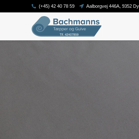
(+45) 42 40 78 59
Aalborgvej 446A, 9352 D