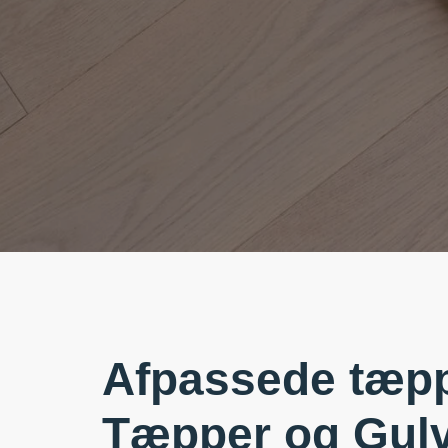
Afpassede tæp
Tæpper og Gul