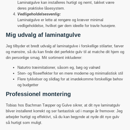
Laminatgulve kan installeres hurtigt og nemt, takket være
deres praktiske låsesystem.
Vedligeholdelsesvenlig:
Laminatgulve er lette at rengøre og kræver minimal
vedligeholdelse, hvilket gør dem ideelle for travle husejere.
Mig udvalg af laminatgulve
Jeg tilbyder et bredt udvalg af laminatgulve i forskellige stilarter, farver
og mønstre, så du kan finde det perfekte gulv til at matche dit hjem og
din personlige smag. Mit sortiment inkluderer:
Naturtro træimitationer, såsom eg, bøg og valnød
Sten- og fliseeffekter for en mere moderne og minimalistisk stil
Flere tykkelser og slidlag for at imødekomme forskellige behov
og budgetter
Professionel montering
Tobias hos Bachman Tæpper og Gulve sikrer, at dit nye laminatgulv
bliver installeret korrekt og ser fantastisk ud i mange år fremover. Jeg
arbejder hurtigt og effektivt, så du kan begynde at nyde dit nye gulv
så hurtigt som muligt.