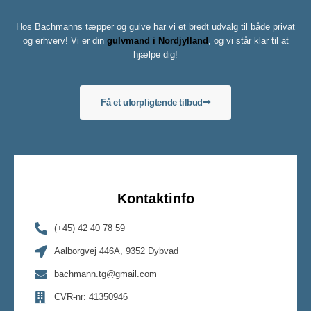
Hos Bachmanns tæpper og gulve har vi et bredt udvalg til både privat
og erhverv! Vi er din
gulvmand i Nordjylland
, og vi står klar til at
hjælpe dig!
Få et uforpligtende tilbud
Kontaktinfo
(+45) 42 40 78 59
Aalborgvej 446A, 9352 Dybvad
bachmann.tg@gmail.com
CVR-nr: 41350946