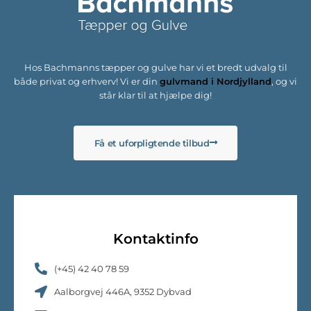
Hos Bachmanns tæpper og gulve har vi et bredt udvalg til
både privat og erhverv! Vi er din
gulvmand i Nordjylland
, og vi
står klar til at hjælpe dig!
Få et uforpligtende tilbud
Kontaktinfo
(+45) 42 40 78 59
Aalborgvej 446A, 9352 Dybvad