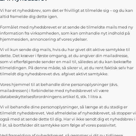
Vi har et nyhedsbrev, som det er frivilligt at tilmelde sig – og du kan
altid framelde dig dette igen.
Formålet med nyhedsbrevet er at sende de tilmeldte mails med ny
information fra virksomheden, som kan omhandle nyt indhold på
hjemmesiden, annoncering af vores ydelser.
Vi vil kun sende dig mails, hvis du har givet dit aktive samtykke til
dette. Det kræver i første omgang, at du angiver din mailadresse,
som vi efterfølgende sender en mail til, således at du kan bekræfte
tilmeldingen. På denne måde, så sikrer vi, at du rent faktisk selv har
tilmeldt dig nyhedsbrevet dvs. afgivet aktivt samtykke.
Vores hjemmel til at behandle dine personoplysninger (dvs.
mailadressen) i forbindelse med nyhedsbrevet vil være
databeskyttelsesforordningens artikel 6, stk. 1 litra a.
Vi vil behandle dine personoplysninger, så længe at du stadig er
tilmeldt nyhedsbrevet. Ved afmeldelse af nyhedsbrevet, så stopper vi
også med at sende dette til dig. Har vi ikke sendt dig et nyhedsbrev i
1 år, så bortfalder dit samtykke som følge af vores passivitet.
Ved framelding af nyhedsbrevet, så gemmer vi dit nu tidligere