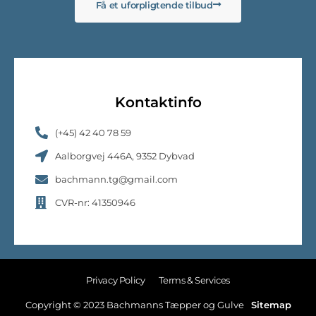
Få et uforpligtende tilbud
Kontaktinfo
(+45) 42 40 78 59
Aalborgvej 446A, 9352 Dybvad
bachmann.tg@gmail.com
CVR-nr: 41350946
Privacy Policy
Terms & Services
Copyright © 2023 Bachmanns Tæpper og Gulve
Sitemap