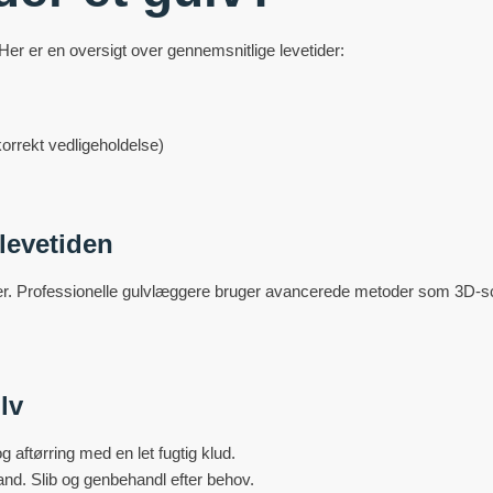
 Her er en oversigt over gennemsnitlige levetider:
orrekt vedligeholdelse)
 levetiden
å skader. Professionelle gulvlæggere bruger avancerede metoder som 3D-s
lv
ftørring med en let fugtig klud.
nd. Slib og genbehandl efter behov.