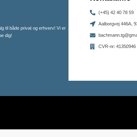
(+45) 42 40 78 59
Aalborgvej 446A, 
til både privat og erhverv! Vi er
bachmann.tg@gma
lpe dig!
CVR-nr: 41350946