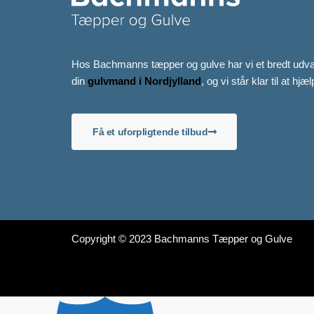
Hos Bachmanns tæpper og gulve har vi et bredt udvalg 
din
gulvmand i Nordjylland
, og vi står klar til at hjæ
Få et uforpligtende tilbud
Copyright © 2023 Bachmanns Tæpper og Gulve
Sitemap