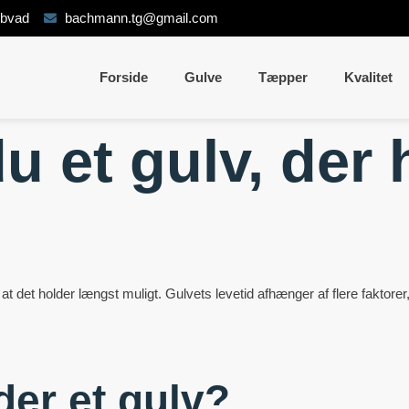
ybvad
bachmann.tg@gmail.com
Forside
Gulve
Tæpper
Kvalitet
u et gulv, der 
 at det holder længst muligt. Gulvets levetid afhænger af flere faktorer
er et gulv?