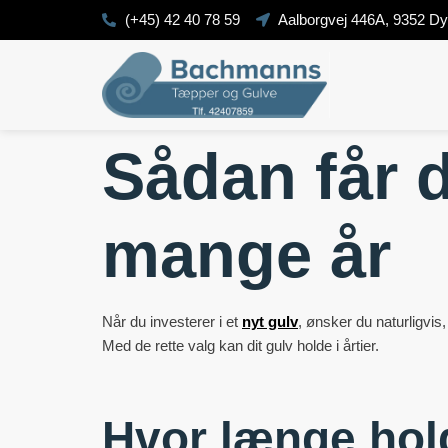
(+45) 42 40 78 59
Aalborgvej 446A, 9352 D
Sådan får d
mange år
Når du investerer i et
nyt gulv
, ønsker du naturligvis,
Med de rette valg kan dit gulv holde i årtier.
Hvor længe hold