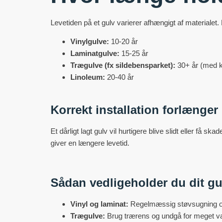
Levetiden på et gulv varierer afhængigt af materialet.
Vinylgulve:
10-20 år
Laminatgulve:
15-25 år
Trægulve (fx sildebensparket):
30+ år (med k
Linoleum:
20-40 år
Korrekt installation forlænger
Et dårligt lagt gulv vil hurtigere blive slidt eller f
giver en længere levetid.
Sådan vedligeholder du dit gu
Vinyl og laminat:
Regelmæssig støvsugning og a
Trægulve:
Brug trærens og undgå for meget va