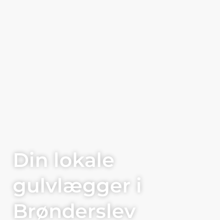
BACHMANNS TÆPPER OG GULVE
Din lokale
gulvlægger i
Brønderslev