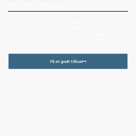
Leder du efter en erfaren gulvlægger i Brønderslev?
Bachmanns Tæpper og Gulve tilbyder professionel
gulvlægning, personlig rådgivning og kvalitetsgulve til både
renovering og nybyggeri. Få et gratis og uforpligtende tilbud
i dag.
Få et godt tilbud