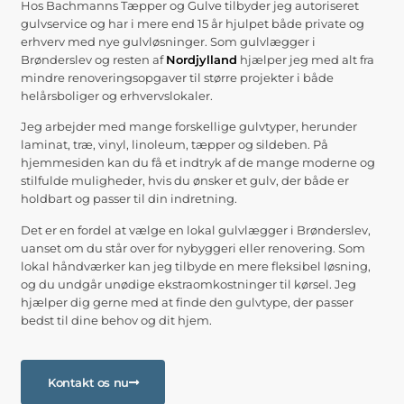
Hos Bachmanns Tæpper og Gulve tilbyder jeg autoriseret
gulvservice og har i mere end 15 år hjulpet både private og
erhverv med nye gulvløsninger. Som gulvlægger i
Brønderslev og resten af
Nordjylland
hjælper jeg med alt fra
mindre renoveringsopgaver til større projekter i både
helårsboliger og erhvervslokaler.
Jeg arbejder med mange forskellige gulvtyper, herunder
laminat, træ, vinyl, linoleum, tæpper og sildeben. På
hjemmesiden kan du få et indtryk af de mange moderne og
stilfulde muligheder, hvis du ønsker et gulv, der både er
holdbart og passer til din indretning.
Det er en fordel at vælge en lokal gulvlægger i Brønderslev,
uanset om du står over for nybyggeri eller renovering. Som
lokal håndværker kan jeg tilbyde en mere fleksibel løsning,
og du undgår unødige ekstraomkostninger til kørsel. Jeg
hjælper dig gerne med at finde den gulvtype, der passer
bedst til dine behov og dit hjem.
Kontakt os nu