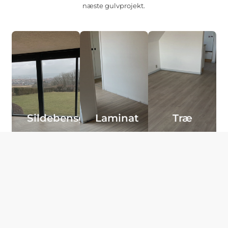
næste gulvprojekt.
Sildebensgulve
Laminat
Træ
Vi har et
Kig efter
Kig efter
stort
laminatgulve
dit nyt
udvalg af
her. Kig
trægulv
sildebensgulve.
også gerne
her eller i
Kig også
ind i
butikken.
gerne ind i
butikken
vores butik