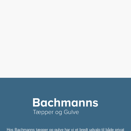
Hos Bachmanns tæpper og gulve har vi et bredt udvalg til både privat