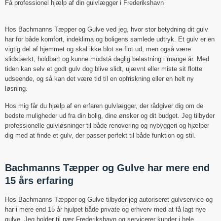
Få professionel hjælp af din gulvlægger i Frederikshavn
Hos Bachmanns Tæpper og Gulve ved jeg, hvor stor betydning dit gulv
har for både komfort, indeklima og boligens samlede udtryk. Et gulv er en
vigtig del af hjemmet og skal ikke blot se flot ud, men også være
slidstærkt, holdbart og kunne modstå daglig belastning i mange år. Med
tiden kan selv et godt gulv dog blive slidt, ujævnt eller miste sit flotte
udseende, og så kan det være tid til en opfriskning eller en helt ny
løsning.
Hos mig får du hjælp af en erfaren gulvlægger, der rådgiver dig om de
bedste muligheder ud fra din bolig, dine ønsker og dit budget. Jeg tilbyder
professionelle gulvløsninger til både renovering og nybyggeri og hjælper
dig med at finde et gulv, der passer perfekt til både funktion og stil.
Bachmanns Tæpper og Gulve har mere end
15 års erfaring
Hos Bachmanns Tæpper og Gulve tilbyder jeg autoriseret gulvservice og
har i mere end 15 år hjulpet både private og erhverv med at få lagt nye
gulve. Jeg holder til nær Frederikshavn og servicerer kunder i hele