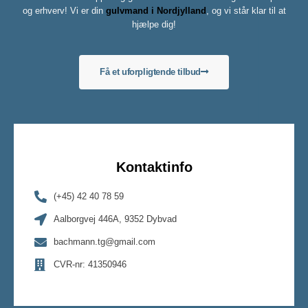
og erhverv! Vi er din
gulvmand i Nordjylland
, og vi står klar til at
hjælpe dig!
Få et uforpligtende tilbud
Kontaktinfo
(+45) 42 40 78 59
Aalborgvej 446A, 9352 Dybvad
bachmann.tg@gmail.com
CVR-nr: 41350946